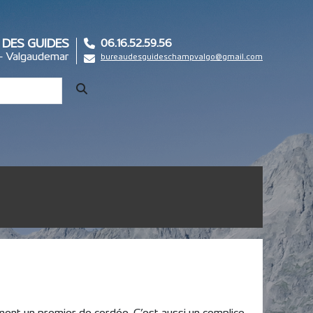
 DES GUIDES
06.16.52.59.56
- Valgaudemar
bureaudesguideschampvalgo@gmail.com