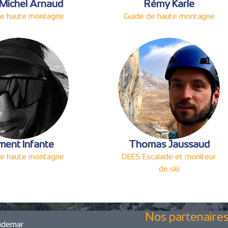
Michel Arnaud
Rémy Karle
de haute montagne
Guide de haute montagne
ment Infante
Thomas Jaussaud
de haute montagne
DEES Escalade et moniteur
de ski
Nos partenaire
audemar