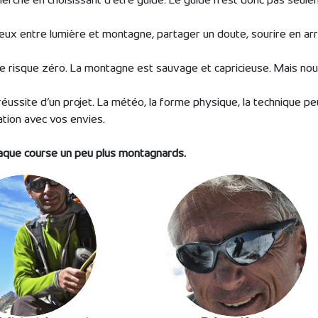
erché en choisissant d’être guide. Le guide n’est donc pas seule
jeux entre lumière et montagne, partager un doute, sourire en a
 le risque zéro. La montagne est sauvage et capricieuse. Mais no
éussite d’un projet. La météo, la forme physique, la technique p
ion avec vos envies.
haque course un peu plus montagnards.