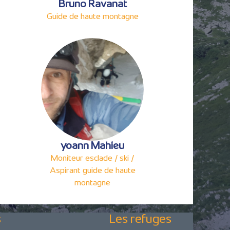
Bruno Ravanat
Guide de haute montagne
yoann Mahieu
Moniteur esclade / ski /
Aspirant guide de haute
montagne
s
Les refuges