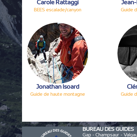
Carole Rattaggi
Jean-
BEES escalade/canyon
Guide 
Jonathan Isoard
Clé
Guide de haute montagne
Guide 
BUREAU DES GUIDES
Gap - Champsaur - Valg